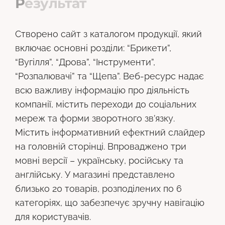
Р
е
з
у
л
ь
т
а
т
Створено сайт з каталогом продукції, який
включає основні розділи: “Брикети”,
“Вугілля”, “Дрова”, “Інструменти”,
“Розпалювачі” та “Щепа”. Веб-ресурс надає
всю важливу інформацію про діяльність
компанії, містить переходи до соціальних
мереж та форми зворотного зв’язку.
Містить інформативний ефектний слайдер
на головній сторінці. Впроваджено три
мовні версії – українську, російську та
англійську. У магазині представлено
близько 20 товарів, розподілених по 6
категоріях, що забезпечує зручну навігацію
для користувачів.