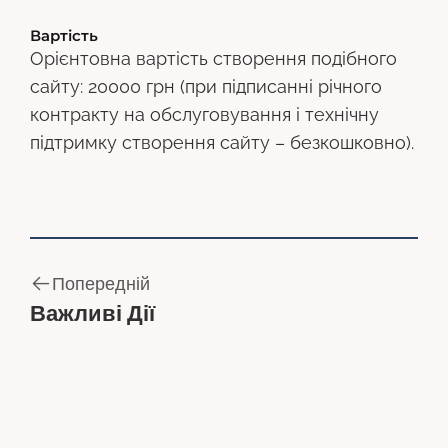
Вартість
Орієнтовна вартість створення подібного
сайту: 20000 грн (при підписанні річного
контракту на обслуговування і технічну
підтримку створення сайту – безкошковно).
П
о
п
е
р
е
д
н
і
й
Важливі Дії
П
о
п
е
р
е
д
н
і
й