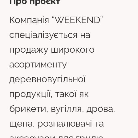
П
р
о
п
р
о
є
к
т
Компанія “WEEKEND”
спеціалізується на
продажу широкого
асортименту
деревновугільної
продукції, такої як
брикети, вугілля, дрова,
щепа, розпалювачі та