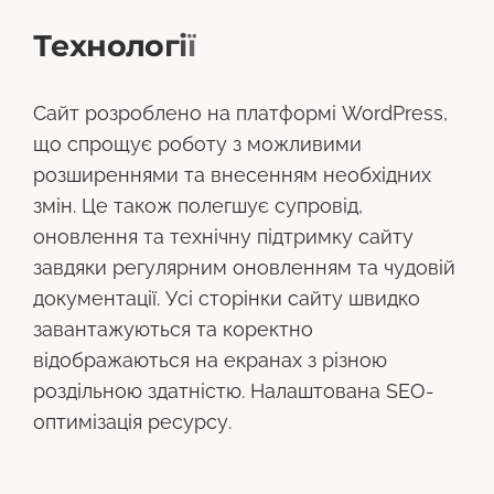
Т
е
х
н
о
л
о
г
і
ї
Сайт розроблено на платформі WordPress,
що спрощує роботу з можливими
розширеннями та внесенням необхідних
змін. Це також полегшує супровід,
оновлення та технічну підтримку сайту
завдяки регулярним оновленням та чудовій
документації. Усі сторінки сайту швидко
завантажуються та коректно
відображаються на екранах з різною
роздільною здатністю. Налаштована SEO-
оптимізація ресурсу.