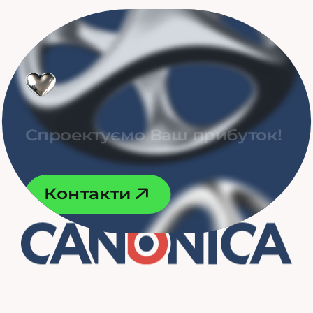
С
п
р
о
е
к
т
у
є
м
о
В
а
ш
п
р
и
б
у
т
о
к
!
К
о
н
т
а
к
т
и
К
о
н
т
а
к
т
и