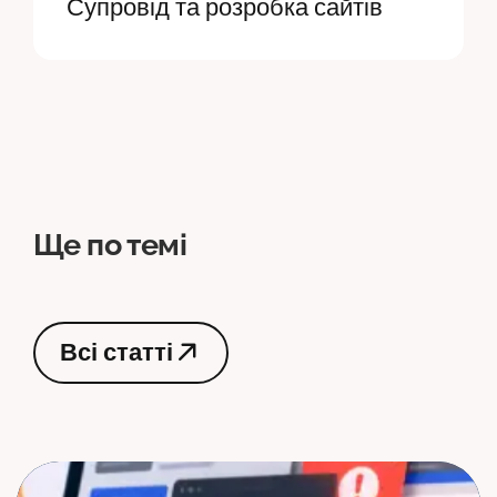
Супровід та розробка сайтів
Ще по темі
В
с
і
с
т
а
т
т
і
В
с
і
с
т
а
т
т
і