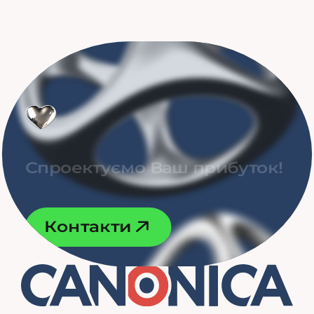
С
п
р
о
е
к
т
у
є
м
о
В
а
ш
п
р
и
б
у
т
о
к
!
К
о
н
т
а
к
т
и
К
о
н
т
а
к
т
и